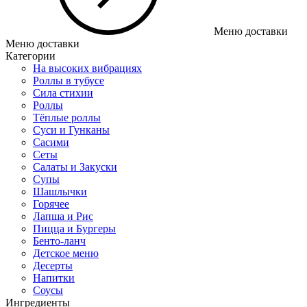
Меню доставки
Меню доставки
Категории
На высоких вибрациях
Роллы в тубусе
Сила стихии
Роллы
Тёплые роллы
Суси и Гунканы
Сасими
Сеты
Салаты и Закуски
Супы
Шашлычки
Горячее
Лапша и Рис
Пицца и Бургеры
Бенто-ланч
Детское меню
Десерты
Напитки
Соусы
Ингредиенты