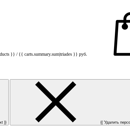
ucts }} / {{ carts.summary.sum|triades }}
руб.
t }}
{{ 'Удалить персон