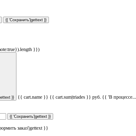
{{ 'Сохранить'|gettext }}
ote:true}).length }})
{{ cart.name }}
{{ cart.sum|triades }}
руб.
{{ 'В процессе...'
ettext }}
{{ 'Сохранить'|gettext }}
ормить заказ'|gettext }}