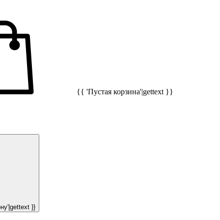
{{ 'Пустая корзина'|gettext }}
у'|gettext }}