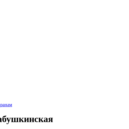
оранам
Бабушкинская