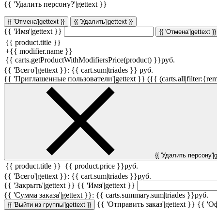
{{ 'Удалить персону?'|gettext }}
{{ 'Отмена'|gettext }}
{{ 'Удалить'|gettext }}
{{ 'Имя'|gettext }}
{{ 'Отмена'|gettext }}
{{ product.title }}
+
{{ modifier.name }}
{{ carts.getProductWithModifiersPrice(product) }}
руб.
{{ 'Всего'|gettext }}:
{{ cart.sum|triades }}
руб.
{{ 'Приглашенные пользователи'|gettext }} ({{ (carts.all|filter:{rem
{{ 'Удалить персону'|g
{{ product.title }}
{{ product.price }}
руб.
{{ 'Всего'|gettext }}:
{{ cart.sum|triades }}
руб.
{{ 'Закрыть'|gettext }}
{{ 'Имя'|gettext }}
{{ 'Cумма заказа'|gettext }}:
{{ carts.summary.sum|triades }}
руб.
{{ 'Отправить заказ'|gettext }}
{{ 'Оф
{{ 'Выйти из группы'|gettext }}