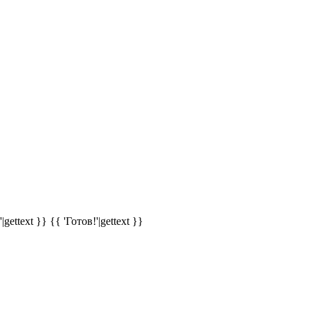
|gettext }}
{{ 'Готов!'|gettext }}