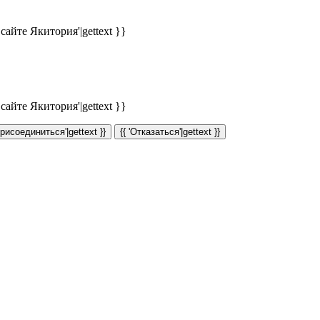
айте Якитория'|gettext }}
айте Якитория'|gettext }}
Присоединиться'|gettext }}
{{ 'Отказаться'|gettext }}