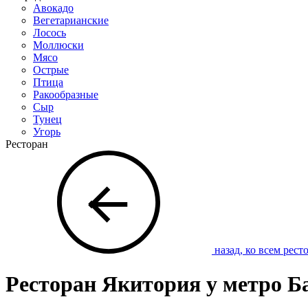
Авокадо
Вегетарианские
Лосось
Моллюски
Мясо
Острые
Птица
Ракообразные
Сыр
Тунец
Угорь
Ресторан
назад, ко всем рест
Ресторан Якитория у метро 