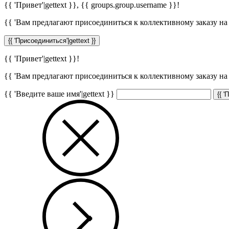
{{ 'Привет'|gettext }},
{{ groups.group.username }}
!
{{ 'Вам предлагают присоединиться к коллективному заказу на с
{{ 'Присоединиться'|gettext }}
{{ 'Привет'|gettext }}!
{{ 'Вам предлагают присоединиться к коллективному заказу на с
{{ 'Введите ваше имя'|gettext }}
{{ '