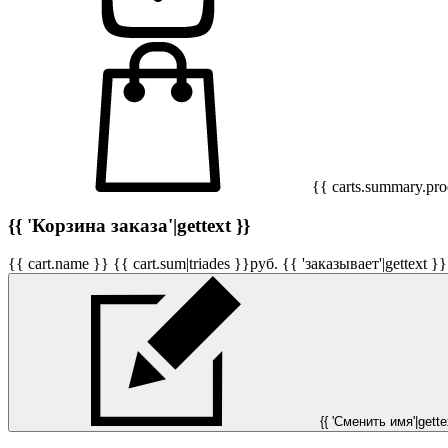
{{ carts.summary.prod
{{ 'Корзина заказа'|gettext }}
{{ cart.name }}
{{ cart.sum|triades }}
руб.
{{ 'заказывает'|gettext }}
{{ 'Сменить имя'|gettex