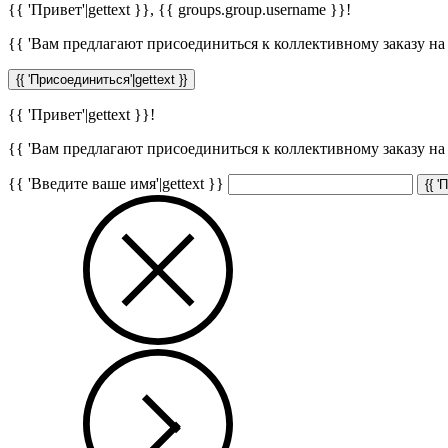
{{ 'Привет'|gettext }},
{{ groups.group.username }}
!
{{ 'Вам предлагают присоединиться к коллективному заказу на с
{{ 'Присоединиться'|gettext }}
{{ 'Привет'|gettext }}!
{{ 'Вам предлагают присоединиться к коллективному заказу на с
{{ 'Введите ваше имя'|gettext }}
{{ '