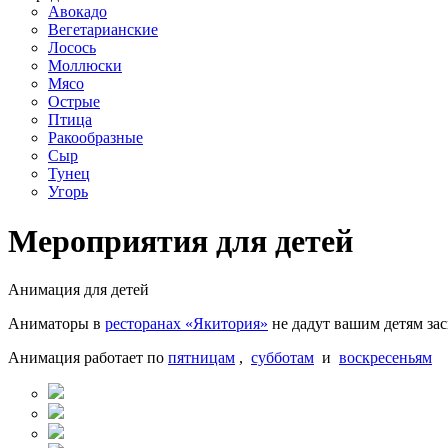
Авокадо
Вегетарианские
Лосось
Моллюски
Мясо
Острые
Птица
Ракообразные
Сыр
Тунец
Угорь
Мероприятия для детей
Анимация для детей
Аниматоры в
ресторанах «Якитория»
не дадут вашим детям зас
Анимация работает по
пятницам
,
субботам
и
воскресеньям