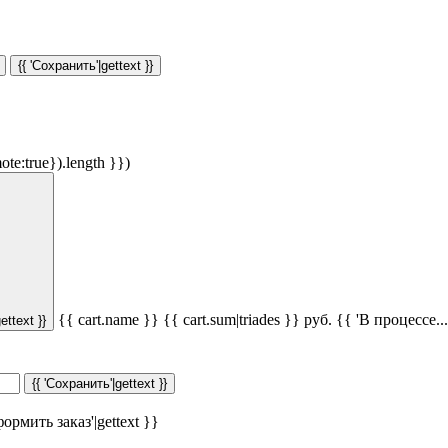
{{ 'Сохранить'|gettext }}
ote:true}).length }})
{{ cart.name }}
{{ cart.sum|triades }}
руб.
{{ 'В процессе...'
ettext }}
{{ 'Сохранить'|gettext }}
ормить заказ'|gettext }}