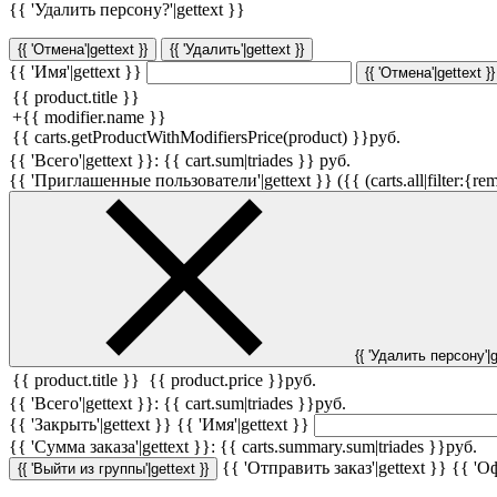
{{ 'Удалить персону?'|gettext }}
{{ 'Отмена'|gettext }}
{{ 'Удалить'|gettext }}
{{ 'Имя'|gettext }}
{{ 'Отмена'|gettext }}
{{ product.title }}
+
{{ modifier.name }}
{{ carts.getProductWithModifiersPrice(product) }}
руб.
{{ 'Всего'|gettext }}:
{{ cart.sum|triades }}
руб.
{{ 'Приглашенные пользователи'|gettext }} ({{ (carts.all|filter:{rem
{{ 'Удалить персону'|g
{{ product.title }}
{{ product.price }}
руб.
{{ 'Всего'|gettext }}:
{{ cart.sum|triades }}
руб.
{{ 'Закрыть'|gettext }}
{{ 'Имя'|gettext }}
{{ 'Cумма заказа'|gettext }}:
{{ carts.summary.sum|triades }}
руб.
{{ 'Отправить заказ'|gettext }}
{{ 'Оф
{{ 'Выйти из группы'|gettext }}