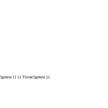
|gettext }}
{{ 'Готов!'|gettext }}