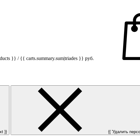
ucts }} / {{ carts.summary.sum|triades }}
руб.
t }}
{{ 'Удалить персон