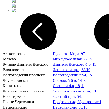
Алексеевская
Проспект Мира, 97
Беляево
Миклухо-Маклая, 27, А
Бульвар Дмитрия Донского
Дмитрия Донского б-р, 11
Вавиловская
Ленинский пр-т, 68/10
Волгоградский проспект
Волгоградский пр-т, 15
Домодедовская
Ореховый б-р, 14, 3
Крылатское
Осенний б-р, 18, 1
Ломоносовский проспект
Университетский пр-т, 19
Новогиреево
Зеленый пр-т, 54а
Новые Черемушки
Профсоюзная, 33, строение 1
Первомайская
Первомайская, 86/18