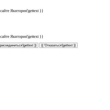
айте Якитория'|gettext }}
айте Якитория'|gettext }}
Присоединиться'|gettext }}
{{ 'Отказаться'|gettext }}