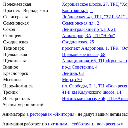
Полежаевская
Хорошевское шоссе, 27, ТРЦ "Х
Проспект Вернадского
Коштоянца, 2, 1
Селигерская
Лобненская, 4а, ТРЦ "ЗИГ ЗАГ", 
Семёновская
Семеновская пл., 2
Сокол
Ленинградский пр-т, 80, 21
Солнцево
Авиаторов, 3А, ТЦ "Небо"
Сходненская
Сходненская, 25
Технопарк
проспект Андропова, 1, ТРК "О
Щелковская
Щелковское шоссе, 68
Щукинская
Авиационная, 66, ТЦ «Крылья» (
Видное
пр-д Советский, 4
Красногорск
Ленина, 63
Мытищи
Мира, с30
Наро-Фоминск
пл. Свободы, 2, 1, ТЦ «Воскрес
Троицк
41-й км Калужского шоссе, 14
Электросталь
Ногинское шоссе, 36Б, ТЦ «Апе
Афиша мероприятий
Аниматоры в
ресторанах «Якитория»
не дадут вашим детям зас
Анимация работает по
пятницам
,
субботам
и
воскресеньям