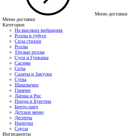
Меню доставки
Меню доставки
Категории
На высоких вибрациях
Роллы в тубусе
Сила стихии
Роллы
Тёплые роллы
Суси и Гунканы
Сасими
Сеты
Салаты и Закуски
Супы
Шашлычки
Горячее
Лапша и Рис
Пицца и Бургеры
Бенто-ланч
Детское меню
Десерты
Напитки
Соусы
Ингредиенты