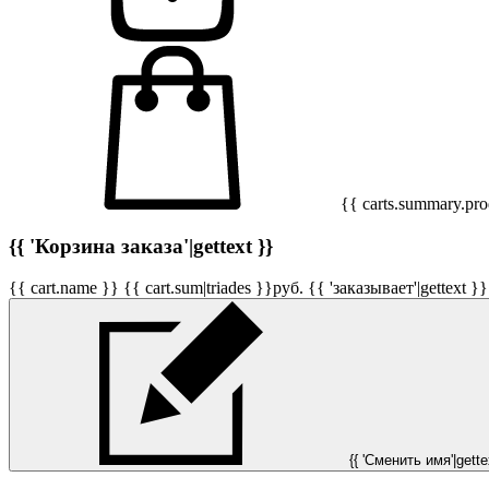
{{ carts.summary.prod
{{ 'Корзина заказа'|gettext }}
{{ cart.name }}
{{ cart.sum|triades }}
руб.
{{ 'заказывает'|gettext }}
{{ 'Сменить имя'|gettex