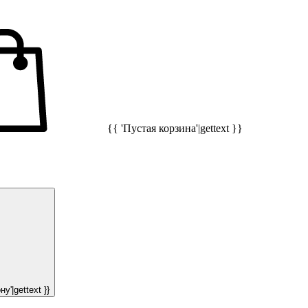
{{ 'Пустая корзина'|gettext }}
у'|gettext }}