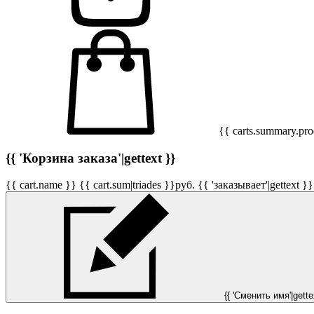
{{ carts.summary.prod
{{ 'Корзина заказа'|gettext }}
{{ cart.name }}
{{ cart.sum|triades }}
руб.
{{ 'заказывает'|gettext }}
{{ 'Сменить имя'|gettex