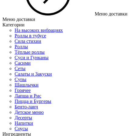
Меню доставки
Меню доставки
Категории
На высоких вибрациях
Роллы в тубусе
Сила стихии
Роллы
Тёплые роллы
Суси и Гунканы
Сасими
Сеты
Салаты и Закуски
Супы
Шашлычки
Горячее
Лапша и Рис
Пицца и Бургеры
Бенто-ланч
Детское меню
Десерты
Напитки
Соусы
Ингредиенты