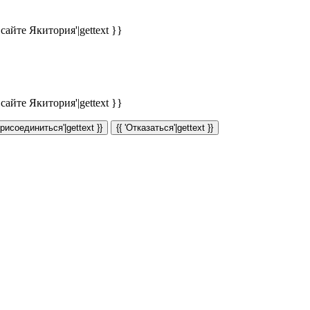
айте Якитория'|gettext }}
айте Якитория'|gettext }}
Присоединиться'|gettext }}
{{ 'Отказаться'|gettext }}