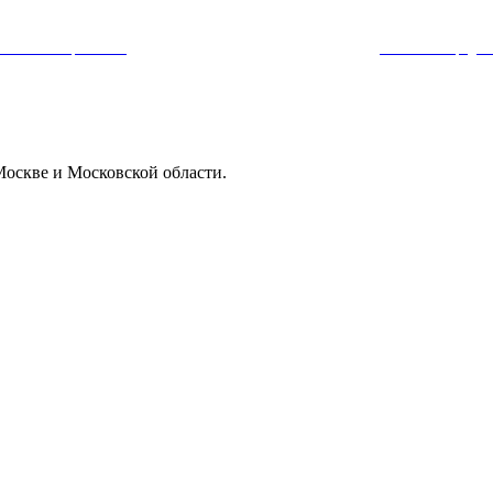
амной e-mail рассылки
, ознакомились и соглашаетесь с условиями
политики конфиден
Москве и Московской области.