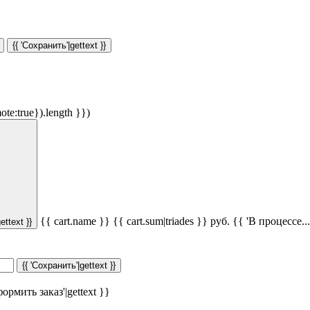
{{ 'Сохранить'|gettext }}
ote:true}).length }})
{{ cart.name }}
{{ cart.sum|triades }}
руб.
{{ 'В процессе...'
ettext }}
{{ 'Сохранить'|gettext }}
ормить заказ'|gettext }}