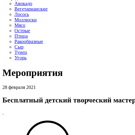
Авокадо
Вегетарианские
Лосось
Моллюски
Мясо
Острые
Птица
Ракообразные
Сыр
Тунец
Угорь
Мероприятия
28 февраля 2021
Бесплатный детский творческий мастер
.