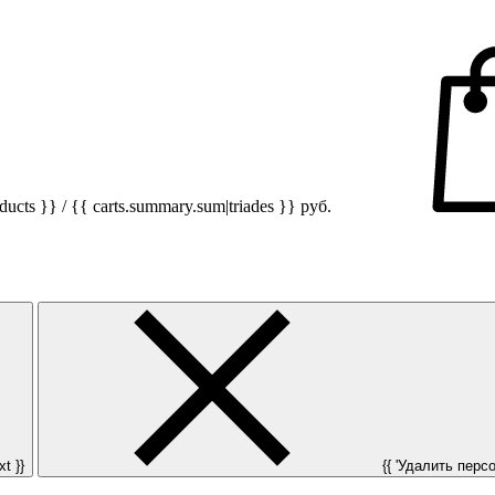
ucts }} / {{ carts.summary.sum|triades }}
руб.
t }}
{{ 'Удалить персон