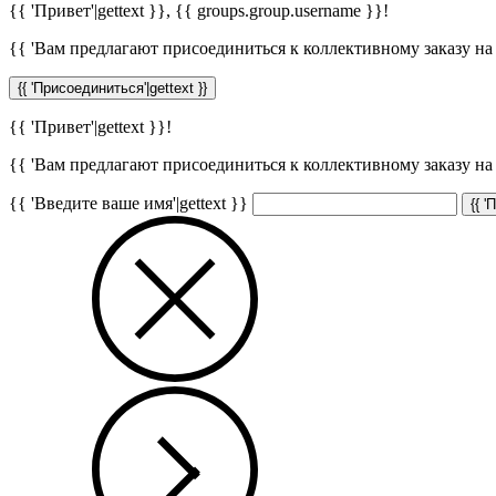
{{ 'Привет'|gettext }},
{{ groups.group.username }}
!
{{ 'Вам предлагают присоединиться к коллективному заказу на с
{{ 'Присоединиться'|gettext }}
{{ 'Привет'|gettext }}!
{{ 'Вам предлагают присоединиться к коллективному заказу на с
{{ 'Введите ваше имя'|gettext }}
{{ '