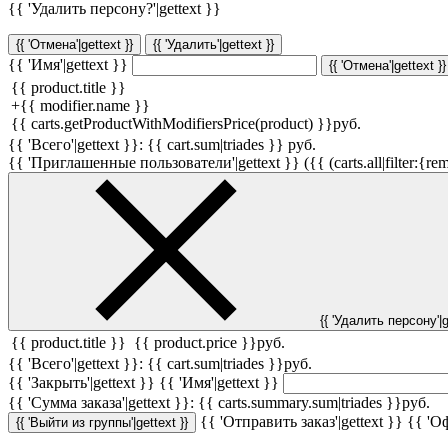
{{ 'Удалить персону?'|gettext }}
{{ 'Отмена'|gettext }}
{{ 'Удалить'|gettext }}
{{ 'Имя'|gettext }}
{{ 'Отмена'|gettext }}
{{ product.title }}
+
{{ modifier.name }}
{{ carts.getProductWithModifiersPrice(product) }}
руб.
{{ 'Всего'|gettext }}:
{{ cart.sum|triades }}
руб.
{{ 'Приглашенные пользователи'|gettext }} ({{ (carts.all|filter:{rem
{{ 'Удалить персону'|g
{{ product.title }}
{{ product.price }}
руб.
{{ 'Всего'|gettext }}:
{{ cart.sum|triades }}
руб.
{{ 'Закрыть'|gettext }}
{{ 'Имя'|gettext }}
{{ 'Cумма заказа'|gettext }}:
{{ carts.summary.sum|triades }}
руб.
{{ 'Отправить заказ'|gettext }}
{{ 'Оф
{{ 'Выйти из группы'|gettext }}