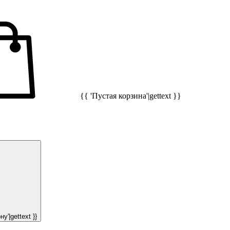
{{ 'Пустая корзина'|gettext }}
у'|gettext }}