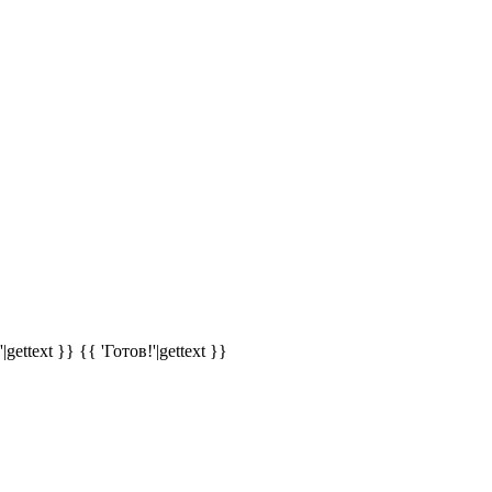
|gettext }}
{{ 'Готов!'|gettext }}