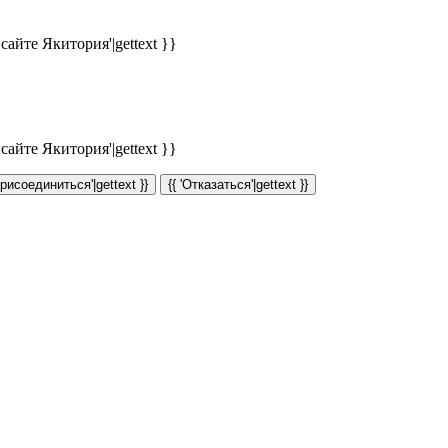
айте Якитория'|gettext }}
айте Якитория'|gettext }}
Присоединиться'|gettext }}
{{ 'Отказаться'|gettext }}