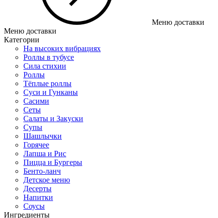
Меню доставки
Меню доставки
Категории
На высоких вибрациях
Роллы в тубусе
Сила стихии
Роллы
Тёплые роллы
Суси и Гунканы
Сасими
Сеты
Салаты и Закуски
Супы
Шашлычки
Горячее
Лапша и Рис
Пицца и Бургеры
Бенто-ланч
Детское меню
Десерты
Напитки
Соусы
Ингредиенты