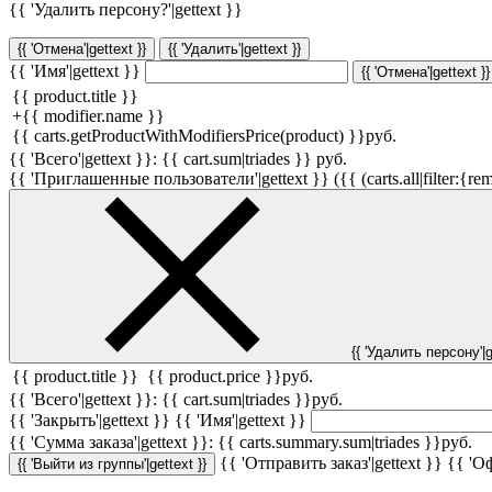
{{ 'Удалить персону?'|gettext }}
{{ 'Отмена'|gettext }}
{{ 'Удалить'|gettext }}
{{ 'Имя'|gettext }}
{{ 'Отмена'|gettext }}
{{ product.title }}
+
{{ modifier.name }}
{{ carts.getProductWithModifiersPrice(product) }}
руб.
{{ 'Всего'|gettext }}:
{{ cart.sum|triades }}
руб.
{{ 'Приглашенные пользователи'|gettext }} ({{ (carts.all|filter:{rem
{{ 'Удалить персону'|g
{{ product.title }}
{{ product.price }}
руб.
{{ 'Всего'|gettext }}:
{{ cart.sum|triades }}
руб.
{{ 'Закрыть'|gettext }}
{{ 'Имя'|gettext }}
{{ 'Cумма заказа'|gettext }}:
{{ carts.summary.sum|triades }}
руб.
{{ 'Отправить заказ'|gettext }}
{{ 'Оф
{{ 'Выйти из группы'|gettext }}