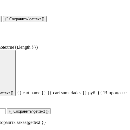
{{ 'Сохранить'|gettext }}
ote:true}).length }})
{{ cart.name }}
{{ cart.sum|triades }}
руб.
{{ 'В процессе...'
ettext }}
{{ 'Сохранить'|gettext }}
ормить заказ'|gettext }}