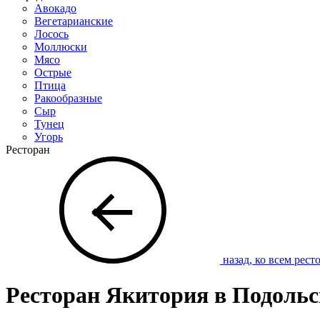
Авокадо
Вегетарианские
Лосось
Моллюски
Мясо
Острые
Птица
Ракообразные
Сыр
Тунец
Угорь
Ресторан
назад, ко всем рест
Ресторан Якитория в Подольс