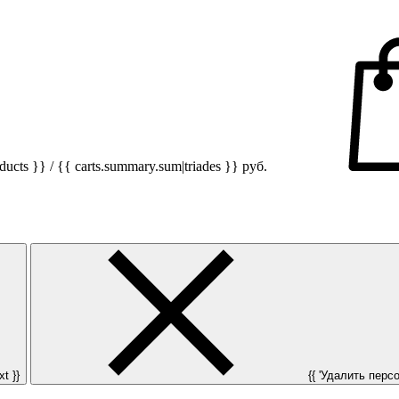
ucts }} / {{ carts.summary.sum|triades }}
руб.
t }}
{{ 'Удалить персон