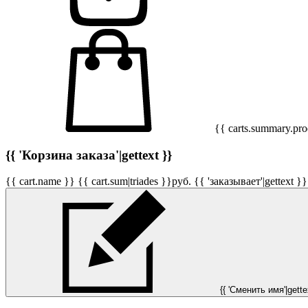
{{ carts.summary.prod
{{ 'Корзина заказа'|gettext }}
{{ cart.name }}
{{ cart.sum|triades }}
руб.
{{ 'заказывает'|gettext }}
{{ 'Сменить имя'|gettex