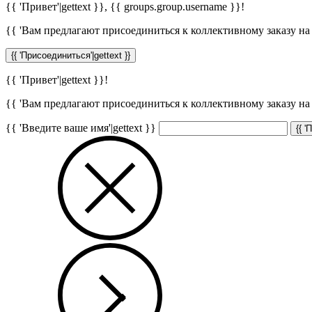
{{ 'Привет'|gettext }},
{{ groups.group.username }}
!
{{ 'Вам предлагают присоединиться к коллективному заказу на с
{{ 'Присоединиться'|gettext }}
{{ 'Привет'|gettext }}!
{{ 'Вам предлагают присоединиться к коллективному заказу на с
{{ 'Введите ваше имя'|gettext }}
{{ '