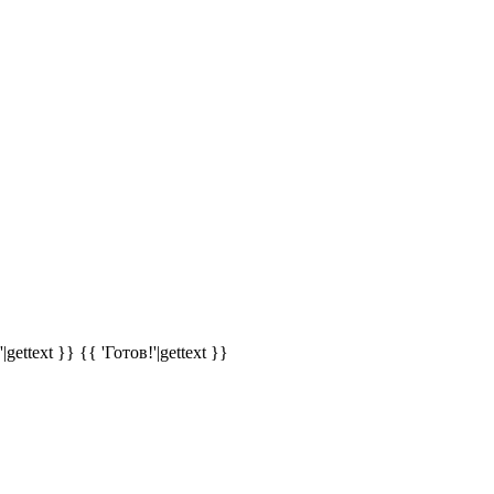
|gettext }}
{{ 'Готов!'|gettext }}