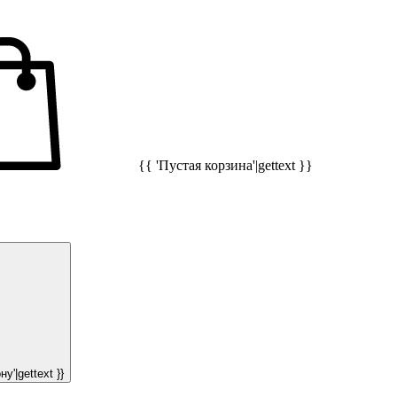
{{ 'Пустая корзина'|gettext }}
у'|gettext }}