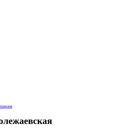
оранам
олежаевская