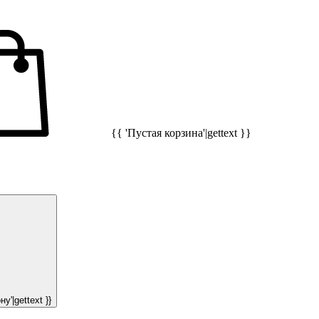
{{ 'Пустая корзина'|gettext }}
у'|gettext }}