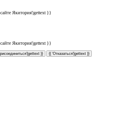
айте Якитория'|gettext }}
айте Якитория'|gettext }}
Присоединиться'|gettext }}
{{ 'Отказаться'|gettext }}