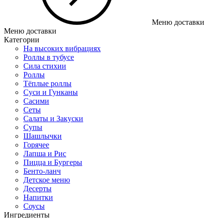
Меню доставки
Меню доставки
Категории
На высоких вибрациях
Роллы в тубусе
Сила стихии
Роллы
Тёплые роллы
Суси и Гунканы
Сасими
Сеты
Салаты и Закуски
Супы
Шашлычки
Горячее
Лапша и Рис
Пицца и Бургеры
Бенто-ланч
Детское меню
Десерты
Напитки
Соусы
Ингредиенты