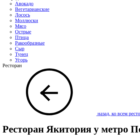
Авокадо
Вегетарианские
Лосось
Моллюски
Мясо
Острые
Птица
Ракообразные
Сыр
Тунец
Угорь
Ресторан
назад, ко всем рест
Ресторан Якитория у метро П