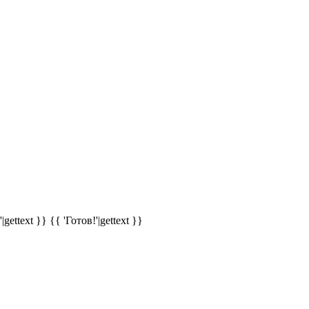
|gettext }}
{{ 'Готов!'|gettext }}