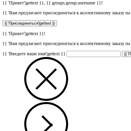
{{ 'Привет'|gettext }},
{{ groups.group.username }}
!
{{ 'Вам предлагают присоединиться к коллективному заказу на с
{{ 'Присоединиться'|gettext }}
{{ 'Привет'|gettext }}!
{{ 'Вам предлагают присоединиться к коллективному заказу на с
{{ 'Введите ваше имя'|gettext }}
{{ '