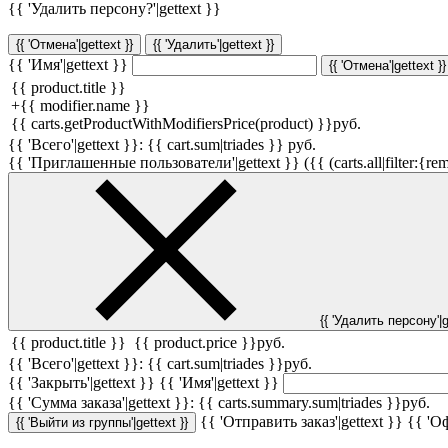
{{ 'Удалить персону?'|gettext }}
{{ 'Отмена'|gettext }}
{{ 'Удалить'|gettext }}
{{ 'Имя'|gettext }}
{{ 'Отмена'|gettext }}
{{ product.title }}
+
{{ modifier.name }}
{{ carts.getProductWithModifiersPrice(product) }}
руб.
{{ 'Всего'|gettext }}:
{{ cart.sum|triades }}
руб.
{{ 'Приглашенные пользователи'|gettext }} ({{ (carts.all|filter:{rem
{{ 'Удалить персону'|g
{{ product.title }}
{{ product.price }}
руб.
{{ 'Всего'|gettext }}:
{{ cart.sum|triades }}
руб.
{{ 'Закрыть'|gettext }}
{{ 'Имя'|gettext }}
{{ 'Cумма заказа'|gettext }}:
{{ carts.summary.sum|triades }}
руб.
{{ 'Отправить заказ'|gettext }}
{{ 'Оф
{{ 'Выйти из группы'|gettext }}