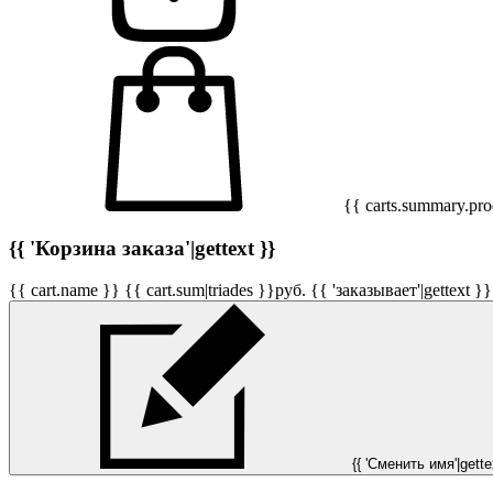
{{ carts.summary.prod
{{ 'Корзина заказа'|gettext }}
{{ cart.name }}
{{ cart.sum|triades }}
руб.
{{ 'заказывает'|gettext }}
{{ 'Сменить имя'|gettex