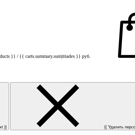
ucts }} / {{ carts.summary.sum|triades }}
руб.
t }}
{{ 'Удалить персон