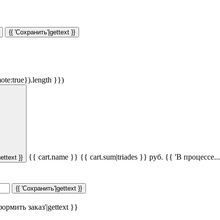
{{ 'Сохранить'|gettext }}
ote:true}).length }})
{{ cart.name }}
{{ cart.sum|triades }}
руб.
{{ 'В процессе...'
ettext }}
{{ 'Сохранить'|gettext }}
ормить заказ'|gettext }}