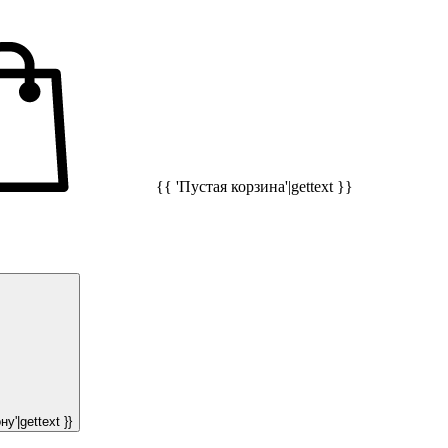
{{ 'Пустая корзина'|gettext }}
у'|gettext }}