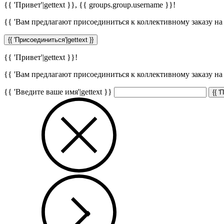
{{ 'Привет'|gettext }},
{{ groups.group.username }}
!
{{ 'Вам предлагают присоединиться к коллективному заказу на с
{{ 'Присоединиться'|gettext }}
{{ 'Привет'|gettext }}!
{{ 'Вам предлагают присоединиться к коллективному заказу на с
{{ 'Введите ваше имя'|gettext }}
{{ '