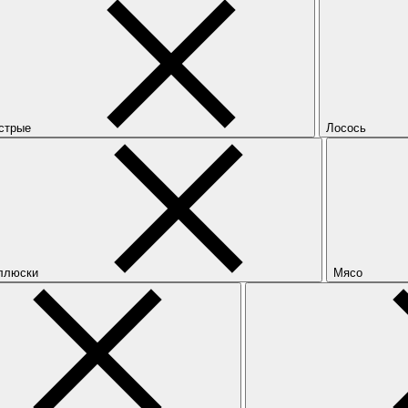
стрые
Лосось
ллюски
Мясо