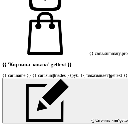
{{ carts.summary.prod
{{ 'Корзина заказа'|gettext }}
{{ cart.name }}
{{ cart.sum|triades }}
руб.
{{ 'заказывает'|gettext }}
{{ 'Сменить имя'|gettex