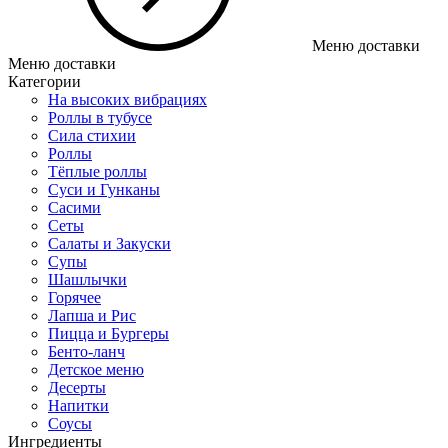
Меню доставки
Меню доставки
Категории
На высоких вибрациях
Роллы в тубусе
Сила стихии
Роллы
Тёплые роллы
Суси и Гунканы
Сасими
Сеты
Салаты и Закуски
Супы
Шашлычки
Горячее
Лапша и Рис
Пицца и Бургеры
Бенто-ланч
Детское меню
Десерты
Напитки
Соусы
Ингредиенты