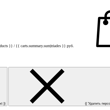
ucts }} / {{ carts.summary.sum|triades }}
руб.
t }}
{{ 'Удалить персон