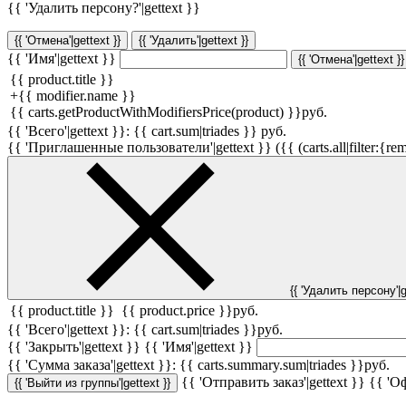
{{ 'Удалить персону?'|gettext }}
{{ 'Отмена'|gettext }}
{{ 'Удалить'|gettext }}
{{ 'Имя'|gettext }}
{{ 'Отмена'|gettext }}
{{ product.title }}
+
{{ modifier.name }}
{{ carts.getProductWithModifiersPrice(product) }}
руб.
{{ 'Всего'|gettext }}:
{{ cart.sum|triades }}
руб.
{{ 'Приглашенные пользователи'|gettext }} ({{ (carts.all|filter:{rem
{{ 'Удалить персону'|g
{{ product.title }}
{{ product.price }}
руб.
{{ 'Всего'|gettext }}:
{{ cart.sum|triades }}
руб.
{{ 'Закрыть'|gettext }}
{{ 'Имя'|gettext }}
{{ 'Cумма заказа'|gettext }}:
{{ carts.summary.sum|triades }}
руб.
{{ 'Отправить заказ'|gettext }}
{{ 'Оф
{{ 'Выйти из группы'|gettext }}