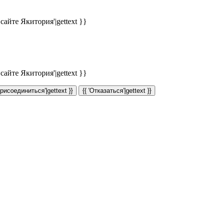
айте Якитория'|gettext }}
айте Якитория'|gettext }}
Присоединиться'|gettext }}
{{ 'Отказаться'|gettext }}