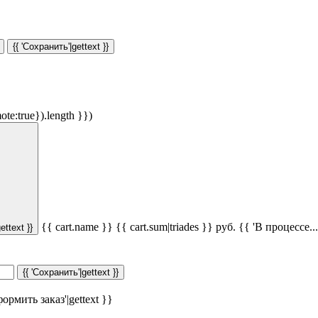
{{ 'Сохранить'|gettext }}
ote:true}).length }})
{{ cart.name }}
{{ cart.sum|triades }}
руб.
{{ 'В процессе...'
ettext }}
{{ 'Сохранить'|gettext }}
ормить заказ'|gettext }}