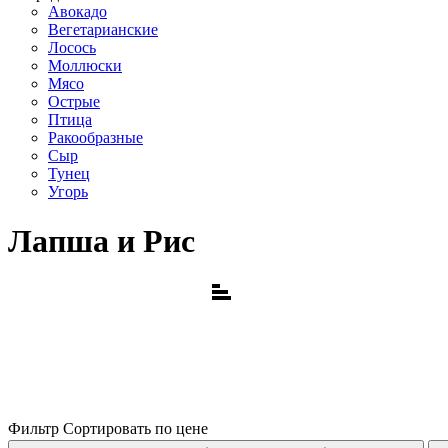
Авокадо
Вегетарианские
Лосось
Моллюски
Мясо
Острые
Птица
Ракообразные
Сыр
Тунец
Угорь
Лапша и Рис
Фильтр
Сортировать по цене