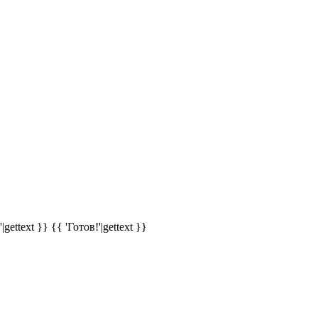
|gettext }}
{{ 'Готов!'|gettext }}