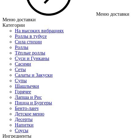
Меню доставки
Меню доставки
Категории
На высоких вибрациях
Роллы в тубусе
Сила стихии
Роллы
Тёплые роллы
Суси и Гунканы
Сасими
Сеты
Салаты и Закуски
Супы
Шашлычки
Горячее
Лапша и Рис
Пицца и Бургеры
Бенто-ланч
Детское меню
Десерты
Напитки
Соусы
Ингредиенты