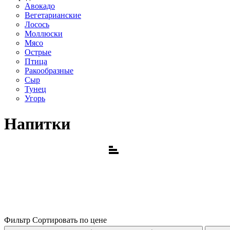
Авокадо
Вегетарианские
Лосось
Моллюски
Мясо
Острые
Птица
Ракообразные
Сыр
Тунец
Угорь
Напитки
Фильтр
Сортировать по цене