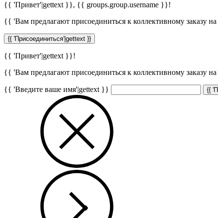
{{ 'Привет'|gettext }},
{{ groups.group.username }}
!
{{ 'Вам предлагают присоединиться к коллективному заказу на с
{{ 'Присоединиться'|gettext }}
{{ 'Привет'|gettext }}!
{{ 'Вам предлагают присоединиться к коллективному заказу на с
{{ 'Введите ваше имя'|gettext }}
{{ '