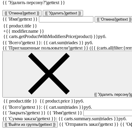
{{ 'Удалить персону?'|gettext }}
{{ 'Отмена'|gettext }}
{{ 'Удалить'|gettext }}
{{ 'Имя'|gettext }}
{{ 'Отмена'|gettext }}
{{ product.title }}
+
{{ modifier.name }}
{{ carts.getProductWithModifiersPrice(product) }}
руб.
{{ 'Всего'|gettext }}:
{{ cart.sum|triades }}
руб.
{{ 'Приглашенные пользователи'|gettext }} ({{ (carts.all|filter:{rem
{{ 'Удалить персону'|g
{{ product.title }}
{{ product.price }}
руб.
{{ 'Всего'|gettext }}:
{{ cart.sum|triades }}
руб.
{{ 'Закрыть'|gettext }}
{{ 'Имя'|gettext }}
{{ 'Cумма заказа'|gettext }}:
{{ carts.summary.sum|triades }}
руб.
{{ 'Отправить заказ'|gettext }}
{{ 'Оф
{{ 'Выйти из группы'|gettext }}