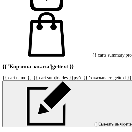
{{ carts.summary.prod
{{ 'Корзина заказа'|gettext }}
{{ cart.name }}
{{ cart.sum|triades }}
руб.
{{ 'заказывает'|gettext }}
{{ 'Сменить имя'|gettex