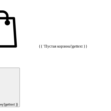
{{ 'Пустая корзина'|gettext }}
у'|gettext }}