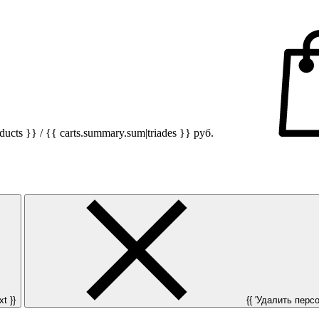
ucts }} / {{ carts.summary.sum|triades }}
руб.
t }}
{{ 'Удалить персон