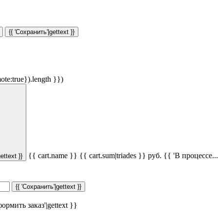
{{ 'Сохранить'|gettext }}
ote:true}).length }})
{{ cart.name }}
{{ cart.sum|triades }}
руб.
{{ 'В процессе...'
ettext }}
{{ 'Сохранить'|gettext }}
ормить заказ'|gettext }}