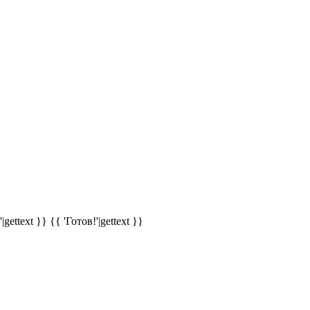
|gettext }}
{{ 'Готов!'|gettext }}