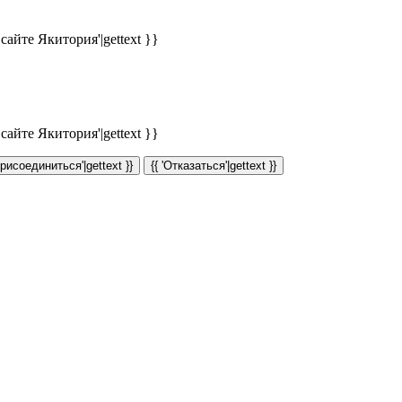
айте Якитория'|gettext }}
айте Якитория'|gettext }}
Присоединиться'|gettext }}
{{ 'Отказаться'|gettext }}