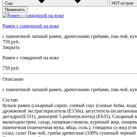
Сыр
HOT-острое
Применить
Рамен с говядиной на воке
с пшеничной лапшой рамен, древесными грибами, пак-чой, ку
759
руб.
Закрыть
Рамен с говядиной на воке
759
руб.
Описание
с пшеничной лапшой рамен, древесными грибами, пак-чой, ку
Состав:
бульон рамен (сахарный сироп, соевый соус (соевые бобы, вода)
дрожжевой экстрасткраситель (Е150а), загуститель (ксантанова
дигидрат(Е331), динатрий 5-рибонуклеотид (Е635), Сахарный к
мальтодекстрин, сахар, пищевая глюкоза, куриный жир, пищевы
пшеничная (пшеничная мука, яйца, соль.), говядина су-вид (го
соль), салат Пак-чой, грибы древесные (100% сушеный черный 