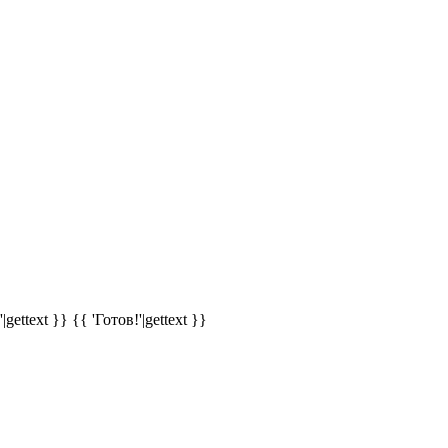
|gettext }}
{{ 'Готов!'|gettext }}