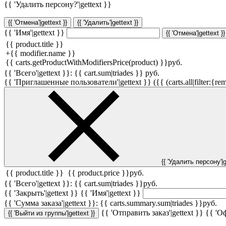
{{ 'Удалить персону?'|gettext }}
{{ 'Отмена'|gettext }}
{{ 'Удалить'|gettext }}
{{ 'Имя'|gettext }}
{{ 'Отмена'|gettext }}
{{ product.title }}
+
{{ modifier.name }}
{{ carts.getProductWithModifiersPrice(product) }}
руб.
{{ 'Всего'|gettext }}:
{{ cart.sum|triades }}
руб.
{{ 'Приглашенные пользователи'|gettext }} ({{ (carts.all|filter:{rem
{{ 'Удалить персону'|g
{{ product.title }}
{{ product.price }}
руб.
{{ 'Всего'|gettext }}:
{{ cart.sum|triades }}
руб.
{{ 'Закрыть'|gettext }}
{{ 'Имя'|gettext }}
{{ 'Cумма заказа'|gettext }}:
{{ carts.summary.sum|triades }}
руб.
{{ 'Отправить заказ'|gettext }}
{{ 'Оф
{{ 'Выйти из группы'|gettext }}