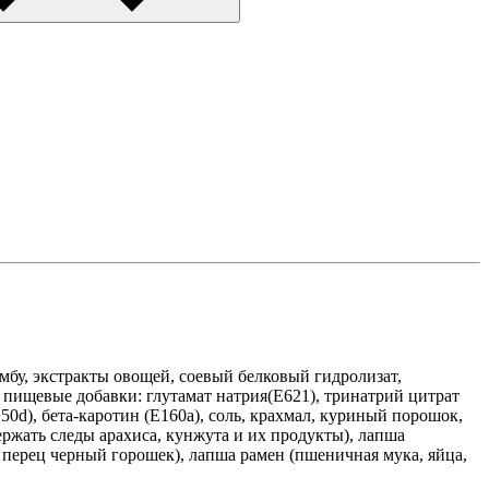
комбу, экстракты овощей, соевый белковый гидролизат,
, пищевые добавки: глутамат натрия(Е621), тринатрий цитрат
0d), бета-каротин (Е160a), соль, крахмал, куриный порошок,
ержать следы арахиса, кунжута и их продукты), лапша
, перец черный горошек), лапша рамен (пшеничная мука, яйца,