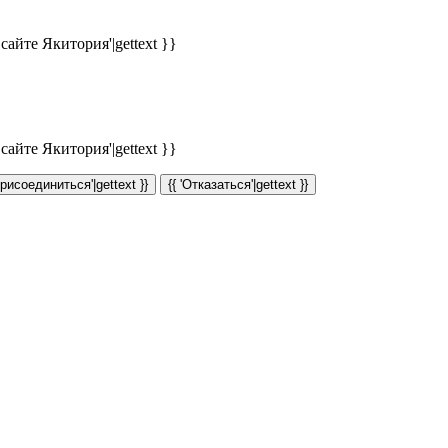
айте Якитория'|gettext }}
айте Якитория'|gettext }}
Присоединиться'|gettext }}
{{ 'Отказаться'|gettext }}