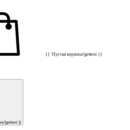
{{ 'Пустая корзина'|gettext }}
у'|gettext }}