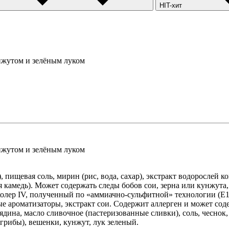
HIT-хит
нжутом и зелёным луком
нжутом и зелёным луком
, пищевая соль, мирин (рис, вода, сахар), экстракт водорослей 
я камедь). Может содержать следы бобов сои, зерна или кунжута
олер IV, полученный по «аммиачно-сульфитной» технологии (Е15
е ароматизаторы, экстракт сои. Содержит аллерген и может сод
вядина, масло сливочное (пастеризованные сливки), соль, чеснок
грибы), вешенки, кунжут, лук зеленый.