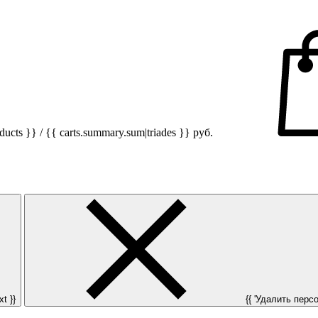
ucts }} / {{ carts.summary.sum|triades }}
руб.
t }}
{{ 'Удалить персон