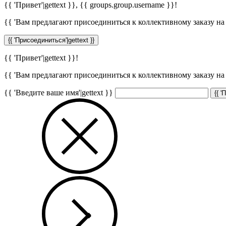
{{ 'Привет'|gettext }},
{{ groups.group.username }}
!
{{ 'Вам предлагают присоединиться к коллективному заказу на с
{{ 'Присоединиться'|gettext }}
{{ 'Привет'|gettext }}!
{{ 'Вам предлагают присоединиться к коллективному заказу на с
{{ 'Введите ваше имя'|gettext }}
{{ '