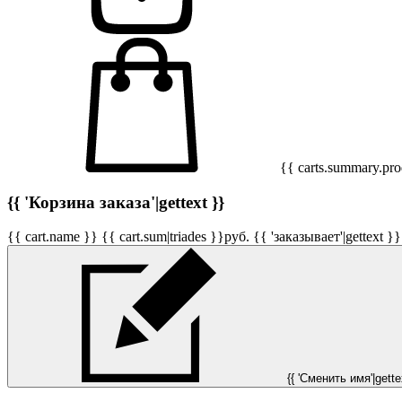
{{ carts.summary.prod
{{ 'Корзина заказа'|gettext }}
{{ cart.name }}
{{ cart.sum|triades }}
руб.
{{ 'заказывает'|gettext }}
{{ 'Сменить имя'|gettex