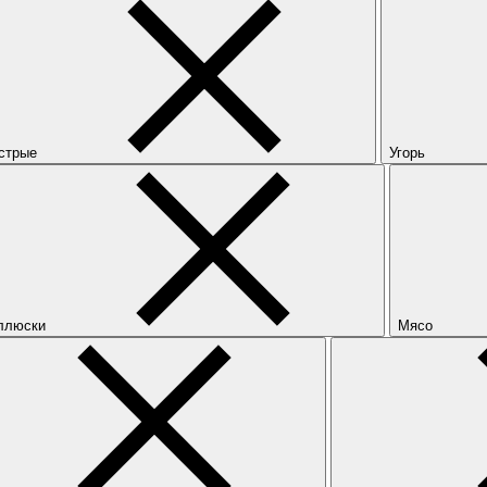
стрые
Угорь
ллюски
Мясо