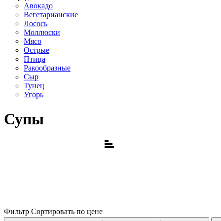
Авокадо
Вегетарианские
Лосось
Моллюски
Мясо
Острые
Птица
Ракообразные
Сыр
Тунец
Угорь
Супы
Фильтр
Сортировать по цене