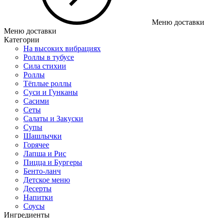
Меню доставки
Меню доставки
Категории
На высоких вибрациях
Роллы в тубусе
Сила стихии
Роллы
Тёплые роллы
Суси и Гунканы
Сасими
Сеты
Салаты и Закуски
Супы
Шашлычки
Горячее
Лапша и Рис
Пицца и Бургеры
Бенто-ланч
Детское меню
Десерты
Напитки
Соусы
Ингредиенты