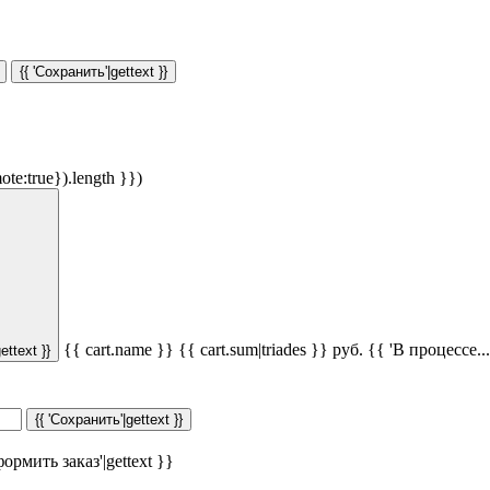
{{ 'Сохранить'|gettext }}
ote:true}).length }})
{{ cart.name }}
{{ cart.sum|triades }}
руб.
{{ 'В процессе...'
ettext }}
{{ 'Сохранить'|gettext }}
ормить заказ'|gettext }}