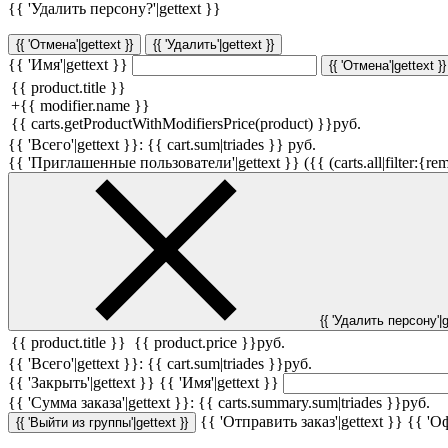
{{ 'Удалить персону?'|gettext }}
{{ 'Отмена'|gettext }}
{{ 'Удалить'|gettext }}
{{ 'Имя'|gettext }}
{{ 'Отмена'|gettext }}
{{ product.title }}
+
{{ modifier.name }}
{{ carts.getProductWithModifiersPrice(product) }}
руб.
{{ 'Всего'|gettext }}:
{{ cart.sum|triades }}
руб.
{{ 'Приглашенные пользователи'|gettext }} ({{ (carts.all|filter:{rem
{{ 'Удалить персону'|g
{{ product.title }}
{{ product.price }}
руб.
{{ 'Всего'|gettext }}:
{{ cart.sum|triades }}
руб.
{{ 'Закрыть'|gettext }}
{{ 'Имя'|gettext }}
{{ 'Cумма заказа'|gettext }}:
{{ carts.summary.sum|triades }}
руб.
{{ 'Отправить заказ'|gettext }}
{{ 'Оф
{{ 'Выйти из группы'|gettext }}