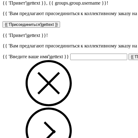
{{ 'Привет'|gettext }},
{{ groups.group.username }}
!
{{ 'Вам предлагают присоединиться к коллективному заказу на с
{{ 'Присоединиться'|gettext }}
{{ 'Привет'|gettext }}!
{{ 'Вам предлагают присоединиться к коллективному заказу на с
{{ 'Введите ваше имя'|gettext }}
{{ '