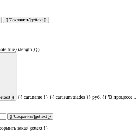
{{ 'Сохранить'|gettext }}
ote:true}).length }})
{{ cart.name }}
{{ cart.sum|triades }}
руб.
{{ 'В процессе...'
ettext }}
{{ 'Сохранить'|gettext }}
ормить заказ'|gettext }}