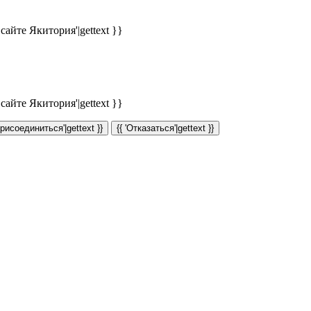
айте Якитория'|gettext }}
айте Якитория'|gettext }}
Присоединиться'|gettext }}
{{ 'Отказаться'|gettext }}