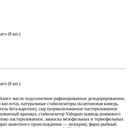
го (8 шт.)
го (8 шт.)
айонез: масло подсолнечное рафинированное дезодорированное,
 кислота), натуральные стабилизаторы (ксантановая камедь,
итель бета‑каротин), сыр (нормализованное пастеризованное
рованный крахмал, стабилизатор Vidogum (камедь рожкового
молоко пастеризованное, закваска мезофильных и термофильных
арат животного происхождения — лизоцим), фарш рыбный