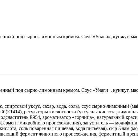
еченный под сырно-лимонным кремом. Соус «Унаги», кунжут, маса
еченный под сырно-лимонным кремом. Соус «Унаги», кунжут, маса
 спиртовой уксус, сахар, вода, соль), соус сырно‑лимонный (м
й (Е1414), регуляторы кислотности (уксусная кислота, лимонная
, подсластитель Е954, ароматизатор «горчица», натуральный крас
й фермент микробного происхождения), загуститель — модифици
 кислота, соль поваренная пищевая, вода питьевая), сыр Эдам (
тывающий фермент животного происхождения, ферментный преп