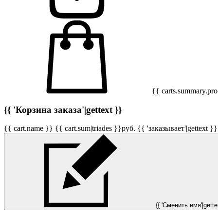
{{ carts.summary.prod
{{ 'Корзина заказа'|gettext }}
{{ cart.name }}
{{ cart.sum|triades }}
руб.
{{ 'заказывает'|gettext }}
{{ 'Сменить имя'|gettex