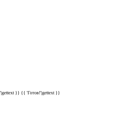
|gettext }}
{{ 'Готов!'|gettext }}