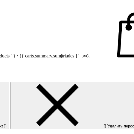
ucts }} / {{ carts.summary.sum|triades }}
руб.
t }}
{{ 'Удалить персон