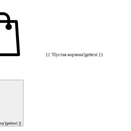
{{ 'Пустая корзина'|gettext }}
у'|gettext }}