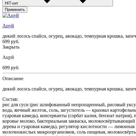
HIT-хит
Применить
Ацуй
дикий лосось спайси, огурец, авокадо, темпурная крошка, зап
699
руб.
Закрыть
Ацуй
699
руб.
Описание
дикий лосось спайси, огурец, авокадо, темпурная крошка, зап
Состав:
рис для суси (рис шлифованный непропаренный, рисовый уксус,
вода, яичный желток, соль, загуститель — крахмал картофельны
гуаровая камедь), консерванты (сорбат калия, бензоат натрия)
коровье молоко, бактериальная закваска, молокосвёртывающи
дерева и гуаровая камедь), регулятор кислотности — лимонная
молочнокислых микроорганизмов, соль пищевая, молокосвёр