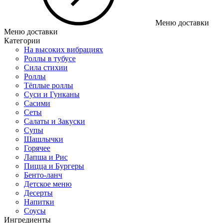
Меню доставки
Меню доставки
Категории
На высоких вибрациях
Роллы в тубусе
Сила стихии
Роллы
Тёплые роллы
Суси и Гунканы
Сасими
Сеты
Салаты и Закуски
Супы
Шашлычки
Горячее
Лапша и Рис
Пицца и Бургеры
Бенто-ланч
Детское меню
Десерты
Напитки
Соусы
Ингредиенты