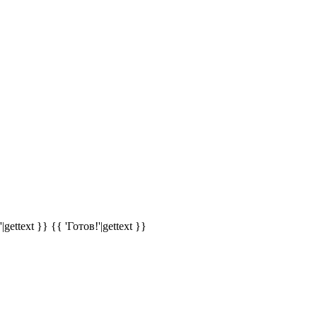
|gettext }}
{{ 'Готов!'|gettext }}