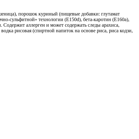
 пшеница), порошок куриный (пищевые добавки: глутамат
чно-сульфитной» технологии (Е150d), бета-каротин (Е160a),
и. Содержит аллерген и может содержать следы арахиса,
, водка рисовая (спиртной напиток на основе риса, риса кодзи,