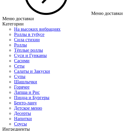
Меню доставки
Меню доставки
Категории
На высоких вибрациях
Роллы в тубусе
Сила стихии
Роллы
Тёплые роллы
Суси и Гунканы
Сасими
Сеты
Салаты и Закуски
Супы
Шашлычки
Горячее
Лапша и Рис
Пицца и Бургеры
Бенто-ланч
Детское меню
Десерты
Напитки
Соусы
Ингредиенты