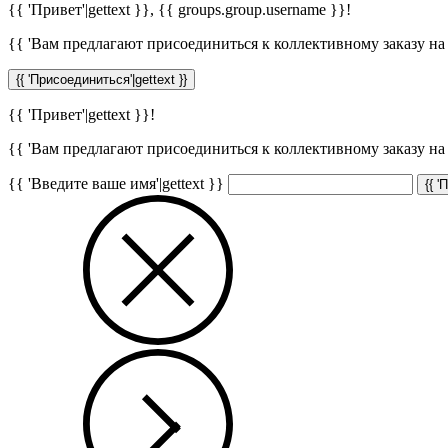
{{ 'Привет'|gettext }},
{{ groups.group.username }}
!
{{ 'Вам предлагают присоединиться к коллективному заказу на с
{{ 'Присоединиться'|gettext }}
{{ 'Привет'|gettext }}!
{{ 'Вам предлагают присоединиться к коллективному заказу на с
{{ 'Введите ваше имя'|gettext }}
{{ '