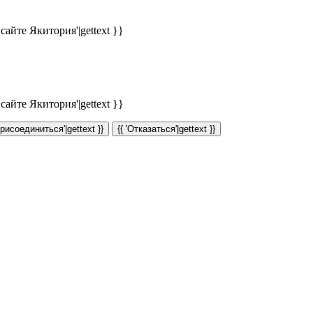
айте Якитория'|gettext }}
айте Якитория'|gettext }}
Присоединиться'|gettext }}
{{ 'Отказаться'|gettext }}