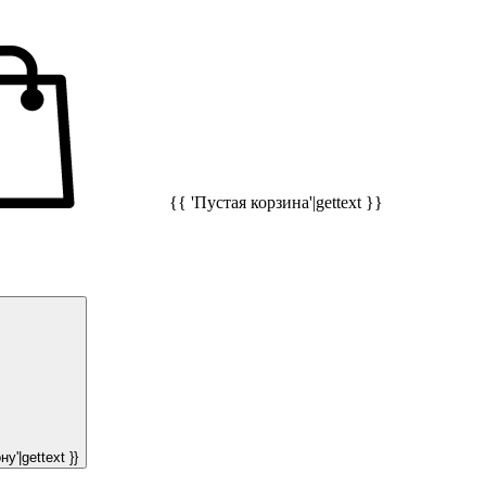
{{ 'Пустая корзина'|gettext }}
у'|gettext }}