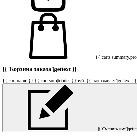
{{ carts.summary.prod
{{ 'Корзина заказа'|gettext }}
{{ cart.name }}
{{ cart.sum|triades }}
руб.
{{ 'заказывает'|gettext }}
{{ 'Сменить имя'|gettex