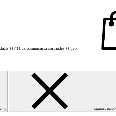
ucts }} / {{ carts.summary.sum|triades }}
руб.
t }}
{{ 'Удалить персон