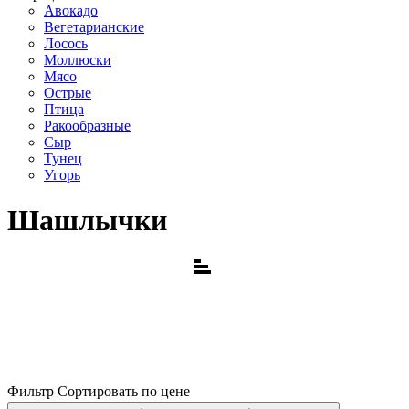
Авокадо
Вегетарианские
Лосось
Моллюски
Мясо
Острые
Птица
Ракообразные
Сыр
Тунец
Угорь
Шашлычки
Фильтр
Сортировать по цене