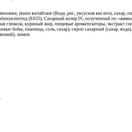
миножки, (вино китайское (Вода, рис, уксусная кислота, сахар,
рибонуклеотид (Е635), Сахарный колер IV, полученный по «аммиа
вая глюкоза, куриный жир, пищевые ароматизаторы, экстракт со
оевые бобы, пшеница, соль, сахар), сироп сахарный (сахар, вода)
свежий), лимон
)