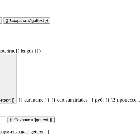
{{ 'Сохранить'|gettext }}
ote:true}).length }})
{{ cart.name }}
{{ cart.sum|triades }}
руб.
{{ 'В процессе...'
ettext }}
{{ 'Сохранить'|gettext }}
ормить заказ'|gettext }}