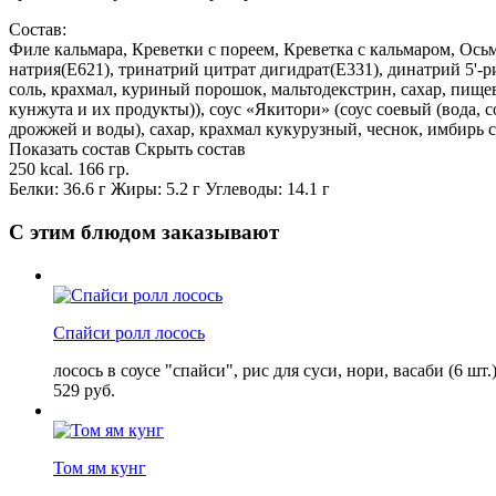
Состав:
Филе кальмара, Креветки с пореем, Креветка с кальмаром, Ось
натрия(Е621), тринатрий цитрат дигидрат(Е331), динатрий 5'-
соль, крахмал, куриный порошок, мальтодекстрин, сахар, пище
кунжута и их продукты)), соус «Якитори» (соус соевый (вода, с
дрожжей и воды), сахар, крахмал кукурузный, чеснок, имбирь 
Показать состав
Скрыть состав
250 kcal.
166 гр.
Белки: 36.6 г
Жиры: 5.2 г
Углеводы: 14.1 г
С этим блюдом заказывают
Спайси ролл лосось
лосось в соусе "спайси", рис для суси, нори, васаби (6 шт.
529
руб.
Том ям кунг