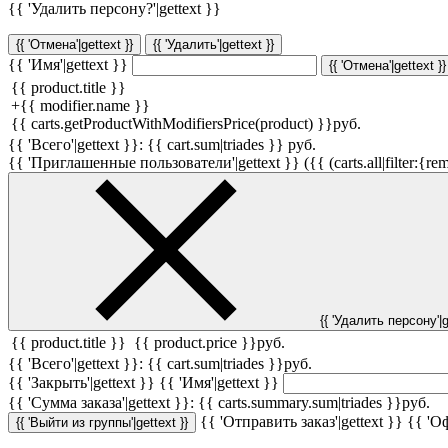
{{ 'Удалить персону?'|gettext }}
{{ 'Отмена'|gettext }}
{{ 'Удалить'|gettext }}
{{ 'Имя'|gettext }}
{{ 'Отмена'|gettext }}
{{ product.title }}
+
{{ modifier.name }}
{{ carts.getProductWithModifiersPrice(product) }}
руб.
{{ 'Всего'|gettext }}:
{{ cart.sum|triades }}
руб.
{{ 'Приглашенные пользователи'|gettext }} ({{ (carts.all|filter:{rem
{{ 'Удалить персону'|g
{{ product.title }}
{{ product.price }}
руб.
{{ 'Всего'|gettext }}:
{{ cart.sum|triades }}
руб.
{{ 'Закрыть'|gettext }}
{{ 'Имя'|gettext }}
{{ 'Cумма заказа'|gettext }}:
{{ carts.summary.sum|triades }}
руб.
{{ 'Отправить заказ'|gettext }}
{{ 'Оф
{{ 'Выйти из группы'|gettext }}